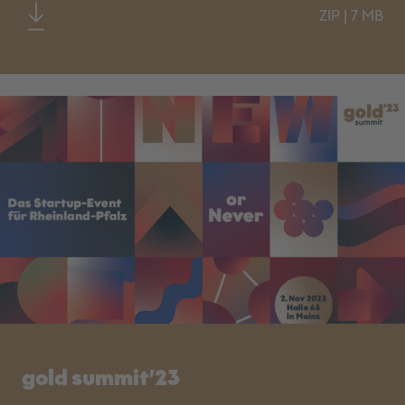
ZIP
|
7 MB
gold summit’23