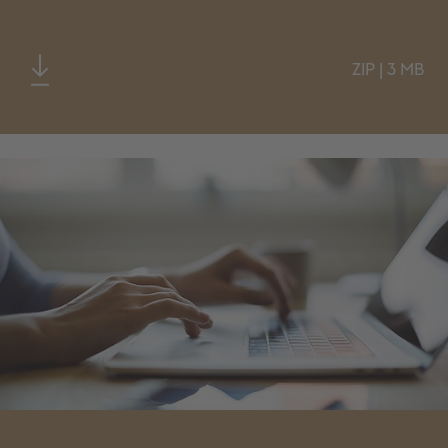
ZIP
|
3 MB