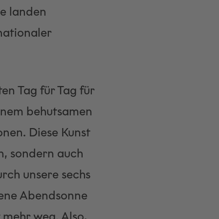
ne landen
nationaler
n Tag für Tag für
 einem behutsamen
onen. Diese Kunst
en, sondern auch
rch unsere sechs
dene Abendsonne
 mehr weg. Also,