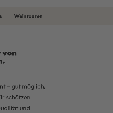
s
Weintouren
r von
h.
nt – gut möglich,
ir schätzen
ualität und