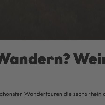
 Wandern? Wei
 schönsten Wandertouren die sechs rhein